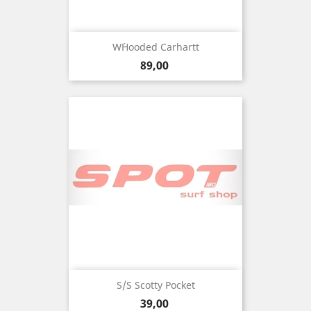
W´Hooded Carhartt
Precio
89,00
S/S Scotty Pocket
Precio
39,00