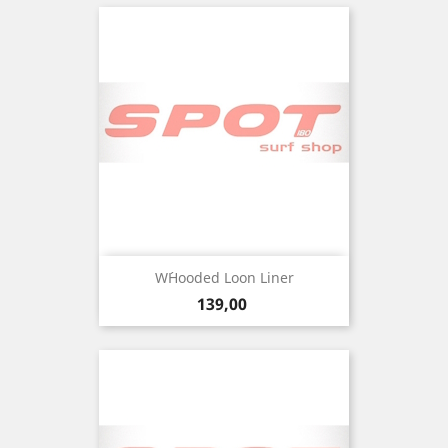
W´Hooded Loon Liner
Precio
139,00