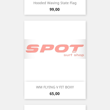
Hooded Waving State Flag
Precio
99,00
WM FLYING V FIT BOXY
Precio
65,00