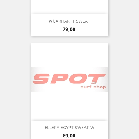
W`CARHARTT SWEAT
Precio
79,00
ELLERY EGYPT SWEAT W`
Precio
69,00