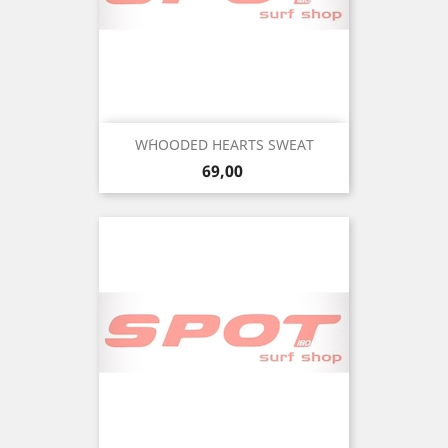
W´HOODED HEARTS SWEAT
Precio
69,00