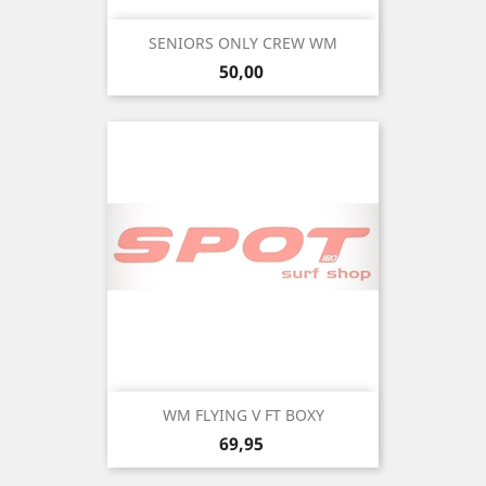
SENIORS ONLY CREW WM
Precio
50,00
WM FLYING V FT BOXY
Precio
69,95