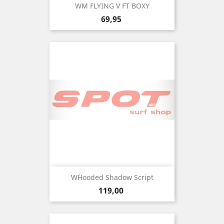
WM FLYING V FT BOXY
Precio
69,95
W´Hooded Shadow Script
Precio
119,00