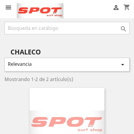
shopping_cart



CHALECO
Relevancia

Mostrando 1-2 de 2 artículo(s)