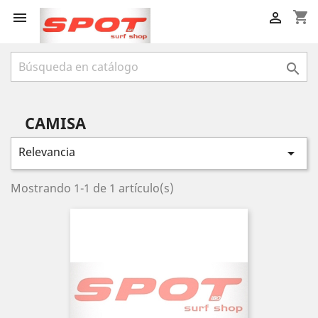
shopping_cart



CAMISA
Relevancia

Mostrando 1-1 de 1 artículo(s)